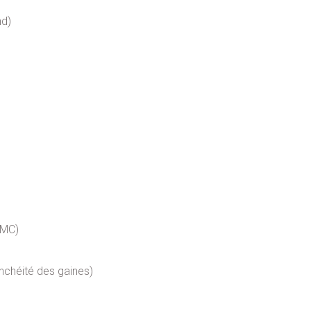
nd)
VMC)
nchéité des gaines)