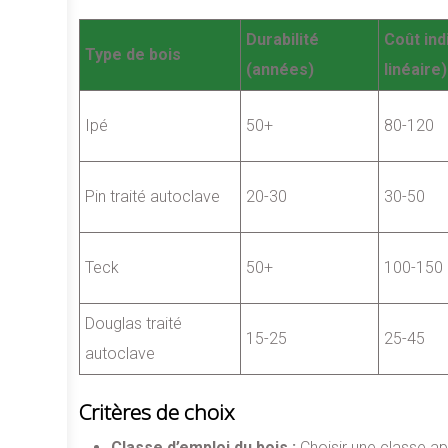
Durabilité
Coût ind
Type de bois
(années)
linéaire)
Ipé
50+
80-120
Pin traité autoclave
20-30
30-50
Teck
50+
100-150
Douglas traité
15-25
25-45
autoclave
Critères de choix
Classe d’emploi du bois :
Choisir une classe app