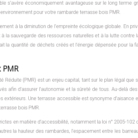
rable s’avère économiquement avantageuse sur le long terme grâ
l’environnement pour votre rambarde terrasse bois PMR.
lement à la diminution de l’empreinte écologique globale. En priv
 la sauvegarde des ressources naturelles et à la lutte contre la
ait la quantité de déchets créés et l’énergie dépensée pour la
ux PMR
té Réduite (PMR) est un enjeu capital, tant sur le plan légal qu
afin d’assurer l’autonomie et la sûreté de tous. Au-delà des imp
 extérieurs. Une terrasse accessible est synonyme d’aisance et 
 terrasse bois PMR.
ctes en matière d’accessibilité, notamment la loi n° 2005-102 du 1
 autres la hauteur des rambardes, l’espacement entre les barre