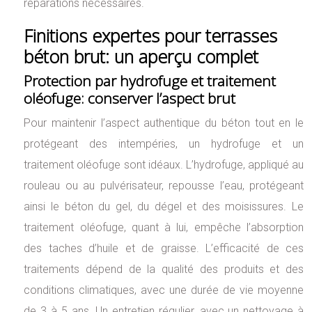
réparations nécessaires.
Finitions expertes pour terrasses
béton brut: un aperçu complet
Protection par hydrofuge et traitement
oléofuge: conserver l’aspect brut
Pour maintenir l’aspect authentique du béton tout en le
protégeant des intempéries, un hydrofuge et un
traitement oléofuge sont idéaux. L’hydrofuge, appliqué au
rouleau ou au pulvérisateur, repousse l’eau, protégeant
ainsi le béton du gel, du dégel et des moisissures. Le
traitement oléofuge, quant à lui, empêche l’absorption
des taches d’huile et de graisse. L’efficacité de ces
traitements dépend de la qualité des produits et des
conditions climatiques, avec une durée de vie moyenne
de 3 à 5 ans. Un entretien régulier, avec un nettoyage à